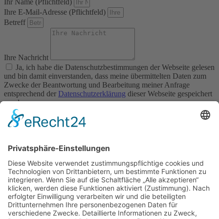
Ihr Name (Pflichtfeld)
Akzeptieren
Ihre E-Mail-Adresse (Pflichtfeld)
Betreff
powered by
Usercentrics Consent
Management Platform
&
eRecht24
Ihre Nachricht
Ja, ich habe die Datenschutzbestimmungen der Webseite gelesen
und bin damit einverstanden, dass meine übermittelten Daten zum
Zwecke der Beantwortung und Bearbeitung meiner Anfrage
entsprechend der
Datenschutzerklärung
dieser Webseite gespeichert
werden.
Senden
© 2026 MD Concept GmbH | Alle Rechte vorbehalten
Impressum
Datenschutz­erklärung
Home
Über uns