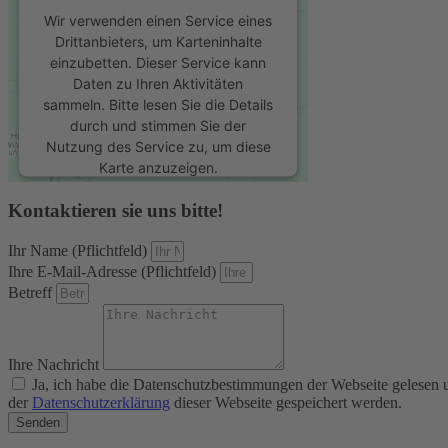
Wir verwenden einen Service eines
Drittanbieters, um Karteninhalte
einzubetten. Dieser Service kann
Daten zu Ihren Aktivitäten
sammeln. Bitte lesen Sie die Details
durch und stimmen Sie der
Nutzung des Service zu, um diese
Karte anzuzeigen.
Kontaktieren sie uns bitte!
Mehr Informationen
Ihr Name (Pflichtfeld)
Akzeptieren
Ihre E-Mail-Adresse (Pflichtfeld)
Betreff
powered by
Usercentrics Consent
Management Platform
&
eRecht24
Ihre Nachricht
Ja, ich habe die Datenschutzbestimmungen der Webseite gelesen
der
Datenschutzerklärung
dieser Webseite gespeichert werden.
Senden