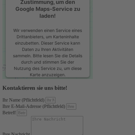
Zustimmung, um den
Google Maps-Service zu
laden!
Wir verwenden einen Service eines
Drittanbieters, um Karteninhalte
einzubetten. Dieser Service kann
Daten zu Ihren Aktivitäten
sammeln. Bitte lesen Sie die Details
durch und stimmen Sie der
Nutzung des Service zu, um diese
Karte anzuzeigen.
Kontaktieren sie uns bitte!
Mehr Informationen
Ihr Name (Pflichtfeld)
Akzeptieren
Ihre E-Mail-Adresse (Pflichtfeld)
Betreff
powered by
Usercentrics Consent
Management Platform
&
eRecht24
Ihre Nachricht