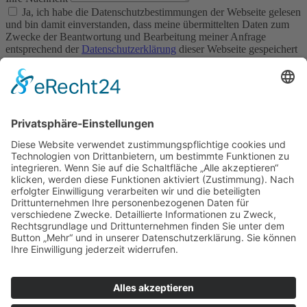
Ja, ich habe die Datenschutzbestimmungen der Webseite gelesen
und bin damit einverstanden, dass meine übermittelten Daten zum
Zwecke der Beantwortung und Bearbeitung meiner Anfrage
entsprechend der
Datenschutzerklärung
dieser Webseite gespeichert
werden.
Senden
© 2026 MD Concept GmbH | Alle Rechte vorbehalten
Impressum
Datenschutz­erklärung
Home
Über uns
Team
Leistungen
Großprojekte
Heizung
Klima/Lüftung
Bad/Sanitär
Referenzen