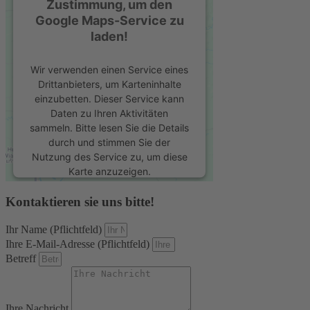
Zustimmung, um den
Google Maps-Service zu
laden!
Wir verwenden einen Service eines
Drittanbieters, um Karteninhalte
einzubetten. Dieser Service kann
Daten zu Ihren Aktivitäten
sammeln. Bitte lesen Sie die Details
durch und stimmen Sie der
Nutzung des Service zu, um diese
Karte anzuzeigen.
Kontaktieren sie uns bitte!
Mehr Informationen
Ihr Name (Pflichtfeld)
Akzeptieren
Ihre E-Mail-Adresse (Pflichtfeld)
Betreff
powered by
Usercentrics Consent
Management Platform
&
eRecht24
Ihre Nachricht