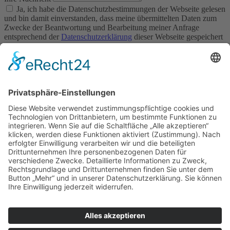
Ja, ich habe die Datenschutzbestimmungen der Webseite gelesen
und bin damit einverstanden, dass meine übermittelten Daten zum
Zwecke der Beantwortung und Bearbeitung meiner Anfrage
entsprechend der
Datenschutzerklärung
dieser Webseite gespeichert
werden.
Senden
© 2026 MD Concept GmbH | Alle Rechte vorbehalten
Impressum
Datenschutz­erklärung
Home
Über uns
Team
Leistungen
Großprojekte
Heizung
Klima/Lüftung
Bad/Sanitär
Referenzen